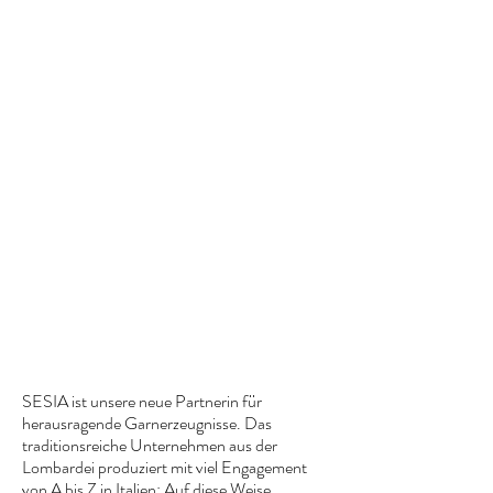
SESIA ist unsere neue Partnerin für
herausragende Garnerzeugnisse. Das
traditionsreiche Unternehmen aus der
Lombardei produziert mit viel Engagement
von A bis Z in Italien: Auf diese Weise