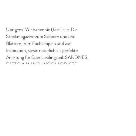
Übrigens: Wir haben sie (fast) alle. Die
Strickmagazine zum Stöbern und und
Blättern, zum Fachsimpeln und zur
Inspiration, sowie natürlich als perfekte
Anleitung für Euer Lieblingsteil: SANDNES,
FATTO A MANO, WOOLADDICTS,
PUNTO – jetzt bei uns im Ladengeschäft
erhältlich.
SAKURA von Langyarns